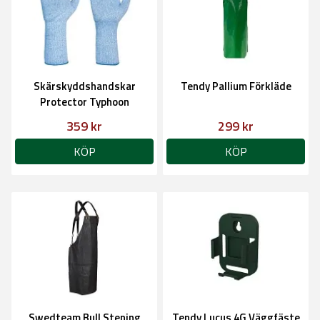
Skärskyddshandskar
Tendy Pallium Förkläde
Protector Typhoon
359 kr
299 kr
KÖP
KÖP
Swedteam Bull Stening
Tendy Lucus 4G Väggfäste