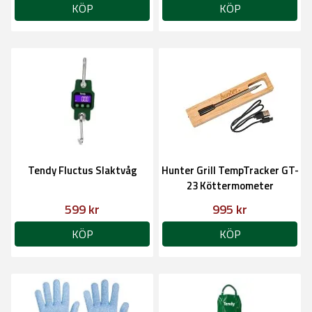
KÖP
KÖP
Tendy Fluctus Slaktvåg
Hunter Grill TempTracker GT-
23 Köttermometer
599 kr
995 kr
KÖP
KÖP