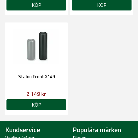
KÖP
KÖP
Stalon Front X149
2 149 kr
KÖP
Kundservice
Populära märken
Vanliga frågor
Blaser