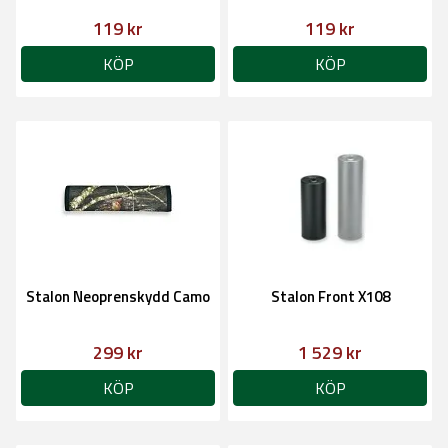
119 kr
119 kr
KÖP
KÖP
Stalon Neoprenskydd Camo
Stalon Front X108
299 kr
1 529 kr
KÖP
KÖP