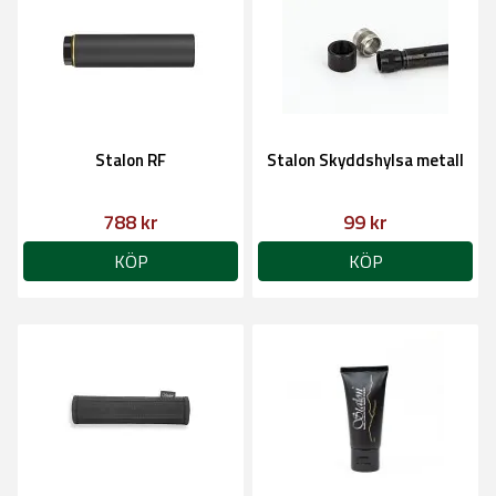
Stalon RF
Stalon Skyddshylsa metall
788 kr
99 kr
KÖP
KÖP