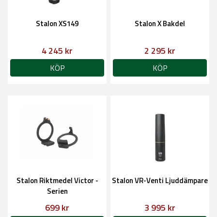
Stalon XS149
Stalon X Bakdel
4 245 kr
2 295 kr
KÖP
KÖP
Stalon Riktmedel Victor -
Stalon VR-Venti Ljuddämpare
Serien
699 kr
3 995 kr