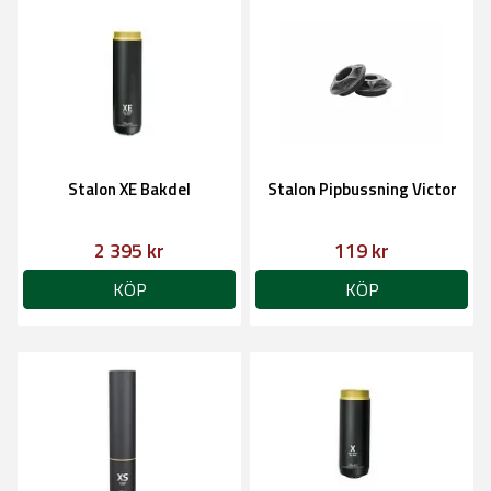
Stalon XE Bakdel
Stalon Pipbussning Victor
2 395 kr
119 kr
KÖP
KÖP