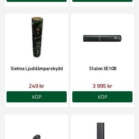
Sielma Ljuddämparskydd
Stalon XE108
249 kr
3 995 kr
KÖP
KÖP