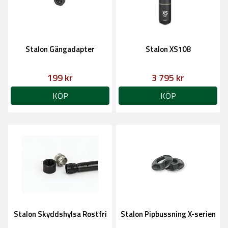
Stalon Gängadapter
Stalon XS108
199 kr
3 795 kr
KÖP
KÖP
Stalon Skyddshylsa Rostfri
Stalon Pipbussning X-serien