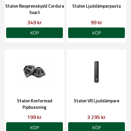
Stalon Neoprenskydd Cordura
Stalon Ljuddämparpasta
Svart
349 kr
99 kr
KÖP
KÖP
Stalon Konformad
Stalon VR Ljuddämpare
Pipbussning
199 kr
3 295 kr
KÖP
KÖP