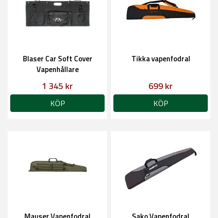
Blaser Car Soft Cover
Tikka vapenfodral
Vapenhållare
1 345 kr
699 kr
KÖP
KÖP
Mauser Vapenfodral
Sako Vapenfodral