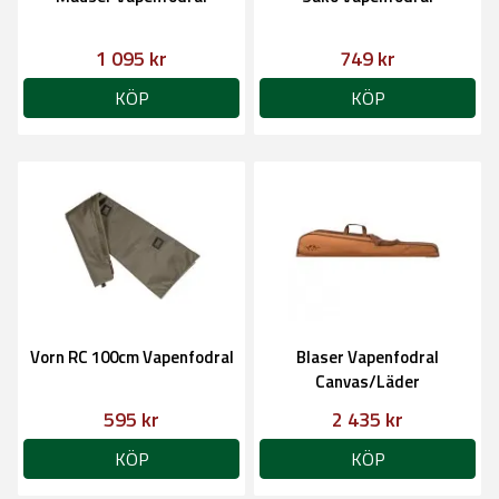
1 095 kr
749 kr
KÖP
KÖP
Vorn RC 100cm Vapenfodral
Blaser Vapenfodral
Canvas/Läder
595 kr
2 435 kr
KÖP
KÖP