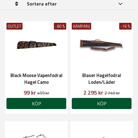
Sortera efter
OUTLET
-80 %
KAMPANJ
-16 %
Black Moose Vapenfodral
Blaser Hagelfodral
Hagel Camo
Loden/Läder
99 kr
2 295 kr
499 kr
2 745 kr
KÖP
KÖP