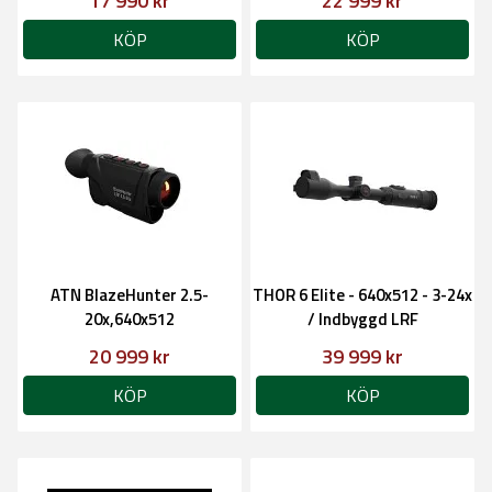
17 990 kr
22 999 kr
KÖP
KÖP
ATN BlazeHunter 2.5-
THOR 6 Elite - 640x512 - 3-24x
20x,640x512
/ Indbyggd LRF
20 999 kr
39 999 kr
KÖP
KÖP