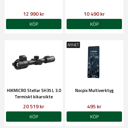
12 990 kr
10 490 kr
KÖP
KÖP
NYHET
HIKMICRO Stellar SH35 L 3.0
Nocpix Multiverktyg
Termiskt kikarsikte
20 519 kr
495 kr
KÖP
KÖP