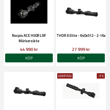
Nocpix ACE H50R LRF
THOR 6 Elite - 640x512 - 2-16x
Mörkersikte
44 990 kr
27 999 kr
KÖP
KÖP
KAMPANJ
-9 %