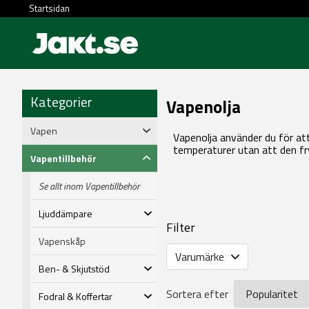
Startsidan
Kategorier
Vapenolja
Vapen
Vapenolja använder du för att
temperaturer utan att den fry
Vapentillbehör
Se allt inom Vapentillbehör
Ljuddämpare
Filter
Vapenskåp
Varumärke
Ben- & Skjutstöd
Sortera efter
Fodral & Koffertar