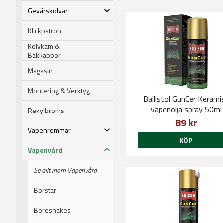
Gevärskolvar
Klickpatron
Kolvkam &
Bakkappor
Magasin
Montering & Verktyg
Ballistol GunCer Kerami
vapenolja spray 50ml
Rekylbroms
89 kr
Vapenremmar
KÖP
Vapenvård
Se allt inom Vapenvård
Borstar
Boresnakes