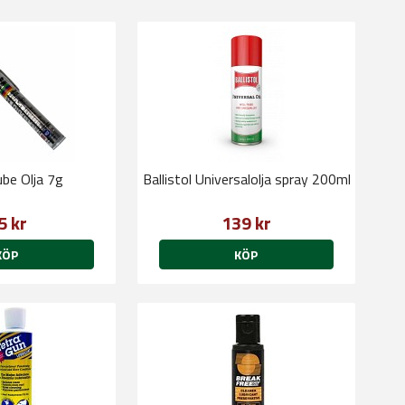
ube Olja 7g
Ballistol Universalolja spray 200ml
5 kr
139 kr
KÖP
KÖP