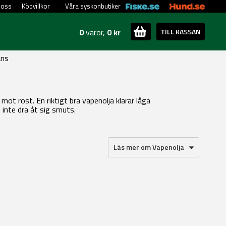
 oss
Köpvillkor
Våra syskonbutiker
0
varor,
0 kr
TILL KASSAN
ans
ot rost. En riktigt bra vapenolja klarar låga
 inte dra åt sig smuts.
Läs mer om Vapenolja