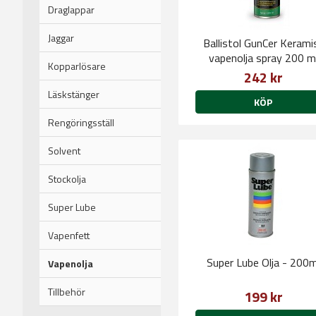
Draglappar
Jaggar
Ballistol GunCer Kerami
vapenolja spray 200 m
Kopparlösare
242 kr
Läskstänger
KÖP
Rengöringsställ
Solvent
Stockolja
Super Lube
Vapenfett
Super Lube Olja - 200m
Vapenolja
Tillbehör
199 kr