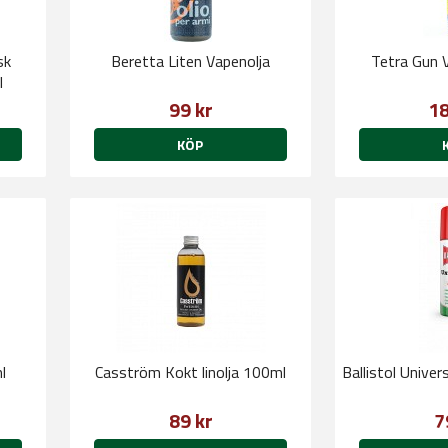
sk
Beretta Liten Vapenolja
Tetra Gun 
l
99 kr
18
KÖP
l
Casström Kokt linolja 100ml
Ballistol Univer
89 kr
7