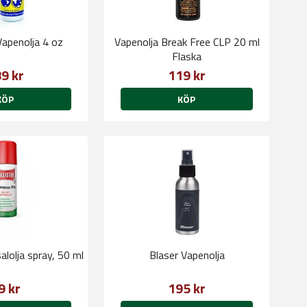
Vapenolja 4 oz
Vapenolja Break Free CLP 20 ml
Flaska
9 kr
119 kr
KÖP
KÖP
salolja spray, 50 ml
Blaser Vapenolja
9 kr
195 kr