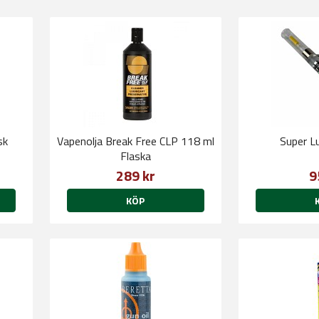
sk
Vapenolja Break Free CLP 118 ml
Super L
Flaska
289 kr
9
KÖP